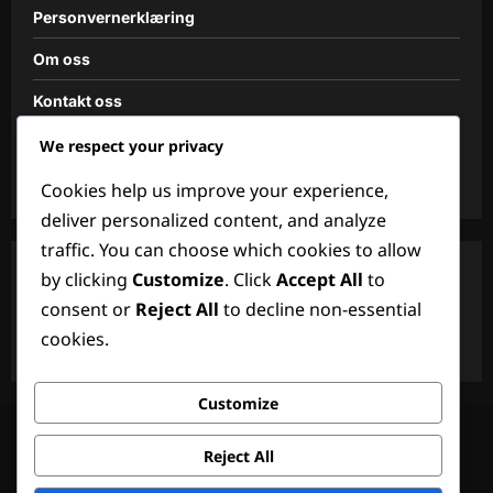
Personvernerklæring
Om oss
Kontakt oss
Retningslinjer for informasjonskapsler
We respect your privacy
Vilkår og betingelser
Cookies help us improve your experience,
deliver personalized content, and analyze
traffic. You can choose which cookies to allow
by clicking
Customize
. Click
Accept All
to
Søk
consent or
Reject All
to decline non-essential
Search
cookies.
for:
Customize
Personvernerklæring
Om oss
Kontakt oss
Retningslinjer for informasjonskapsler
Reject All
Vilkår og betingelser