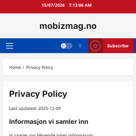
Skip
15/07/2026
7:13:07 AM
to
content
mobizmag.no
Subscribe
Primary
Menu
Home
Privacy Policy
Privacy Policy
Last updated: 2025-12-09
Informasjon vi samler inn
Vi samler inn følgende typer informasjon: