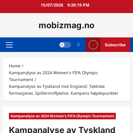
Skip
15/07/2026
9:20:20 PM
to
content
mobizmag.no
Subscribe
Primary
Menu
Home
Kampanalyse av 2024 Women's FIFA Olympic
Tournament
Kampanalyse av Tyskland mot England: Taktiske
formasjoner, Spillerinnflytelse, Kampens høydepunkter
Kampanalyse av 2024 Women's FIFA Olympic Tournament
Kampanalyse av Tyskland