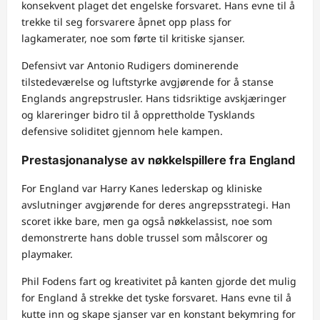
konsekvent plaget det engelske forsvaret. Hans evne til å
trekke til seg forsvarere åpnet opp plass for
lagkamerater, noe som førte til kritiske sjanser.
Defensivt var Antonio Rudigers dominerende
tilstedeværelse og luftstyrke avgjørende for å stanse
Englands angrepstrusler. Hans tidsriktige avskjæringer
og klareringer bidro til å opprettholde Tysklands
defensive soliditet gjennom hele kampen.
Prestasjonanalyse av nøkkelspillere fra England
For England var Harry Kanes lederskap og kliniske
avslutninger avgjørende for deres angrepsstrategi. Han
scoret ikke bare, men ga også nøkkelassist, noe som
demonstrerte hans doble trussel som målscorer og
playmaker.
Phil Fodens fart og kreativitet på kanten gjorde det mulig
for England å strekke det tyske forsvaret. Hans evne til å
kutte inn og skape sjanser var en konstant bekymring for