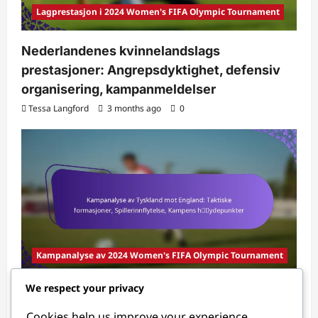
Lagprestasjon i 2024 Women's FIFA Olympic Tournament
Nederlandenes kvinnelandslags
prestasjoner: Angrepsdyktighet, defensiv
organisering, kampanmeldelser
Tessa Langford
3 months ago
0
Kampanalyse av 2024 Women's FIFA Olympic Tournament
We respect your privacy
Kampanalyse av Tyskland mot England:
Taktiske formasjoner, Spillerinnflytelse,
Cookies help us improve your experience,