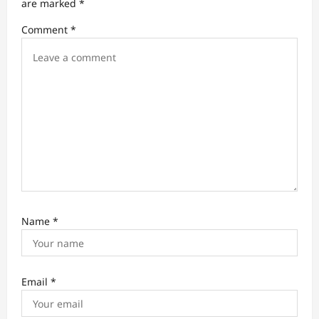
are marked
*
o
Comment
*
n
Name
*
Email
*