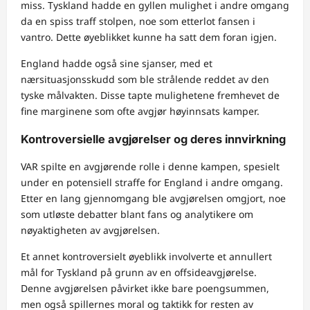
miss. Tyskland hadde en gyllen mulighet i andre omgang
da en spiss traff stolpen, noe som etterlot fansen i
vantro. Dette øyeblikket kunne ha satt dem foran igjen.
England hadde også sine sjanser, med et
nærsituasjonsskudd som ble strålende reddet av den
tyske målvakten. Disse tapte mulighetene fremhevet de
fine marginene som ofte avgjør høyinnsats kamper.
Kontroversielle avgjørelser og deres innvirkning
VAR spilte en avgjørende rolle i denne kampen, spesielt
under en potensiell straffe for England i andre omgang.
Etter en lang gjennomgang ble avgjørelsen omgjort, noe
som utløste debatter blant fans og analytikere om
nøyaktigheten av avgjørelsen.
Et annet kontroversielt øyeblikk involverte et annullert
mål for Tyskland på grunn av en offsideavgjørelse.
Denne avgjørelsen påvirket ikke bare poengsummen,
men også spillernes moral og taktikk for resten av