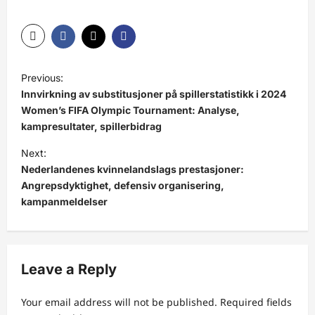
P
Previous:
o
Innvirkning av substitusjoner på spillerstatistikk i 2024
s
Women’s FIFA Olympic Tournament: Analyse,
kampresultater, spillerbidrag
t
Next:
n
Nederlandenes kvinnelandslags prestasjoner:
a
Angrepsdyktighet, defensiv organisering,
v
kampanmeldelser
i
g
a
Leave a Reply
t
Your email address will not be published.
Required fields
i