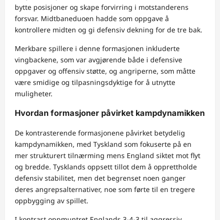
bytte posisjoner og skape forvirring i motstanderens
forsvar. Midtbaneduoen hadde som oppgave å
kontrollere midten og gi defensiv dekning for de tre bak.
Merkbare spillere i denne formasjonen inkluderte
vingbackene, som var avgjørende både i defensive
oppgaver og offensiv støtte, og angriperne, som måtte
være smidige og tilpasningsdyktige for å utnytte
muligheter.
Hvordan formasjoner påvirket kampdynamikken
De kontrasterende formasjonene påvirket betydelig
kampdynamikken, med Tyskland som fokuserte på en
mer strukturert tilnærming mens England siktet mot flyt
og bredde. Tysklands oppsett tillot dem å opprettholde
defensiv stabilitet, men det begrenset noen ganger
deres angrepsalternativer, noe som førte til en tregere
oppbygging av spillet.
I kontrast oppmuntret Englands 3-4-3 til aggressiv