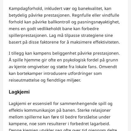
Kampdagforhold, inkludert vær og banekvalitet, kan
betydelig påvirke prestasjonen. Regnfulle eller vindfulle
forhold kan påvirke ballkontroll og pasningsnøyaktighet,
mens en godt vedlikeholdt bane kan forbedre
spillerprestasjonen. Lag må tilpasse strategiene sine
basert på disse faktorene for å maksimere effektiviteten.
I tillegg kan kampens beliggenhet påvirke prestasjonen.
Å spille hjemme gir ofte en psykologisk fordel på grunn
av kjente omgivelser og støtte fra lokale fans. Omvendt
kan bortekamper introdusere utfordringer som
reiseutmattelse og fiendtlige miljøer.
Lagkjemi
Lagkjemi er essensiell for sammenhengende spill og
effektiv kommunikasjon på banen. Sterke relasjoner
mellom spillerne kan føre til bedre forståelse under
kampene, noe som resulterer i forbedret lagarbeid.
Denne kjemien utvikler seg ofte over tid gjennom delte