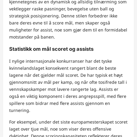
kjennetegnes av en dynamisk og allsidig tilnærming som
vektlegger raske pasninger, bevegelse uten ball og
strategisk posisjonering. Denne stilen forbedrer ikke
bare deres evne til å score mål, men skaper også
muligheter for assist, noe som gjør dem til en formidabel
motstander på banen.
Statistikk om mål scoret og assists
I nylige internasjonale konkurranser har det tyske
kvinnelandslaget konsekvent rangert blant de beste
lagene når det gjelder mål scoret. De har typisk et høyt
gjennomsnitt av mål per kamp, og når ofte tosifrede tall i
vennskapskamper mot lavere rangerte lag. Assists er
også en viktig komponent i deres angrepsspill, med flere
spillere som bidrar med flere assists gjennom en
turnering.
For eksempel, under det siste europamesterskapet scoret
laget over tjue mål, noe som viser deres offensive
dyktighet. Denne scoringskapasiteten reflekterer deres