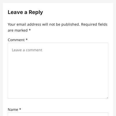
i
Leave a Reply
g
a
Your email address will not be published.
Required fields
t
are marked
*
i
Comment
*
o
n
Name
*