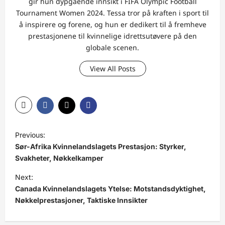
gir hun dypgående innsikt i FIFA Olympic Football
Tournament Women 2024. Tessa tror på kraften i sport til
å inspirere og forene, og hun er dedikert til å fremheve
prestasjonene til kvinnelige idrettsutøvere på den
globale scenen.
View All Posts
P
Previous:
o
Sør-Afrika Kvinnelandslagets Prestasjon: Styrker,
s
Svakheter, Nøkkelkamper
t
Next:
Canada Kvinnelandslagets Ytelse: Motstandsdyktighet,
n
Nøkkelprestasjoner, Taktiske Innsikter
a
v