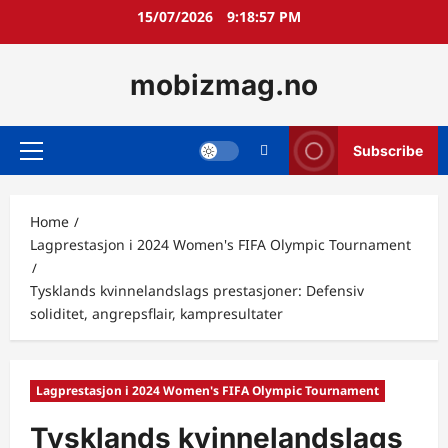
Skip
15/07/2026
9:18:58 PM
to
content
mobizmag.no
Subscribe
Primary
Menu
Home
Lagprestasjon i 2024 Women's FIFA Olympic Tournament
Tysklands kvinnelandslags prestasjoner: Defensiv
soliditet, angrepsflair, kampresultater
Lagprestasjon i 2024 Women's FIFA Olympic Tournament
Tysklands kvinnelandslags