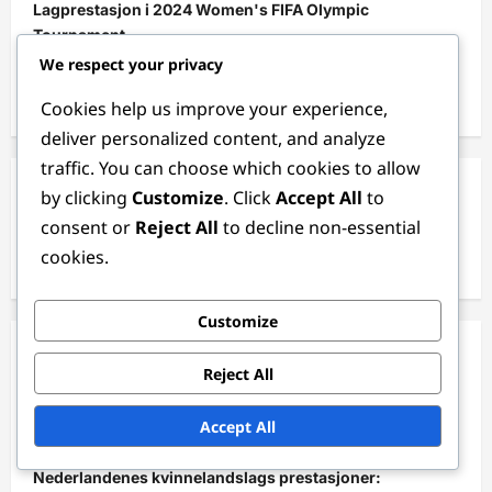
Lagprestasjon i 2024 Women's FIFA Olympic
Tournament
We respect your privacy
Spillerstatistikk i 2024 Women's FIFA Olympic
Tournament
Cookies help us improve your experience,
deliver personalized content, and analyze
traffic. You can choose which cookies to allow
by clicking
Customize
. Click
Accept All
to
Søk
consent or
Reject All
to decline non-essential
Search
cookies.
for:
Customize
Nylige innlegg
Reject All
Toppmålscorere i 2024 Women’s FIFA Olympic
Accept All
Tournament: Mål, Assist, Spillte kamper
Nederlandenes kvinnelandslags prestasjoner: