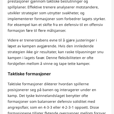
prestasjoner gjennom taktiske beslutninger og
spillplaner. Effektive trenere analyserer motstandere,
utvikler strategier som utnytter svakheter, og
implementerer formasjoner som forbedrer lagets styrker.
For eksempel kan et skifte fra en defensiv til en offensiv
formasjon føre til flere målsjanser.
Videre er trenerstabens evne til å gjøre justeringer i
løpet av kampen avgjørende. Hvis den innledende
strategien ikke gir resultater, kan raske tilpasninger snu
kampen i lagets favør. Denne fleksibiliteten er ofte
forskjellen mellom å vinne og tape tette kamper.
Taktiske formasjoner
Taktiske formasjoner dikterer hvordan spillerne
posisjonerer seg på banen og interagerer under en
kamp. Det tyske kvinnelandslaget benytter ofte
formasjoner som balanserer defensiv soliditet med
angrepsflair, som en 4-3-3 eller 4-2-3-1 oppsett. Disse
formasjonene tillater flytende overganger mellom forsvar