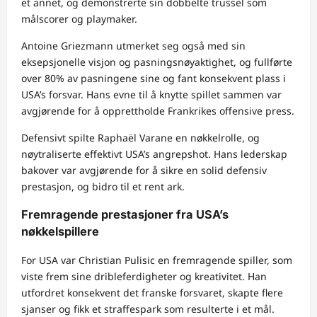
et annet, og demonstrerte sin dobbelte trussel som
målscorer og playmaker.
Antoine Griezmann utmerket seg også med sin
eksepsjonelle visjon og pasningsnøyaktighet, og fullførte
over 80% av pasningene sine og fant konsekvent plass i
USA’s forsvar. Hans evne til å knytte spillet sammen var
avgjørende for å opprettholde Frankrikes offensive press.
Defensivt spilte Raphaël Varane en nøkkelrolle, og
nøytraliserte effektivt USA’s angrepshot. Hans lederskap
bakover var avgjørende for å sikre en solid defensiv
prestasjon, og bidro til et rent ark.
Fremragende prestasjoner fra USA’s
nøkkelspillere
For USA var Christian Pulisic en fremragende spiller, som
viste frem sine dribleferdigheter og kreativitet. Han
utfordret konsekvent det franske forsvaret, skapte flere
sjanser og fikk et straffespark som resulterte i et mål.