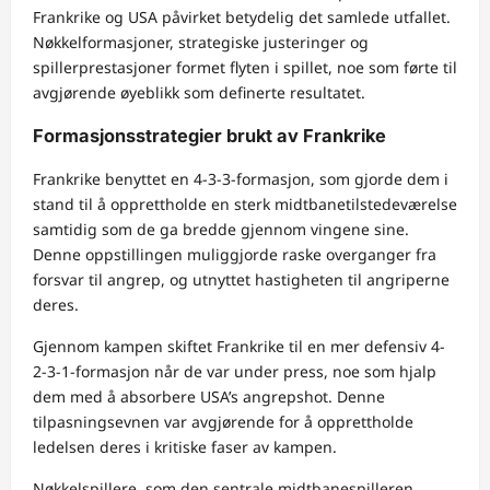
Frankrike og USA påvirket betydelig det samlede utfallet.
Nøkkelformasjoner, strategiske justeringer og
spillerprestasjoner formet flyten i spillet, noe som førte til
avgjørende øyeblikk som definerte resultatet.
Formasjonsstrategier brukt av Frankrike
Frankrike benyttet en 4-3-3-formasjon, som gjorde dem i
stand til å opprettholde en sterk midtbanetilstedeværelse
samtidig som de ga bredde gjennom vingene sine.
Denne oppstillingen muliggjorde raske overganger fra
forsvar til angrep, og utnyttet hastigheten til angriperne
deres.
Gjennom kampen skiftet Frankrike til en mer defensiv 4-
2-3-1-formasjon når de var under press, noe som hjalp
dem med å absorbere USA’s angrepshot. Denne
tilpasningsevnen var avgjørende for å opprettholde
ledelsen deres i kritiske faser av kampen.
Nøkkelspillere, som den sentrale midtbanespilleren,