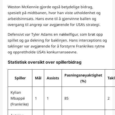
Weston McKennie gjorde også betydelige bidrag,
spesielt på midtbanen, hvor han viste utholdenhet og
arbeidsinnsats. Hans evne til å gjenvinne ballen og
overgang til angrep var avgjørende for USA’s strategi.
Defensivt var Tyler Adams en nøkkelfigur, som brøt opp
spillet og ga dekning for baklinjen. Hans interceptions og
taklinger var avgjørende for å forstyrre Frankrikes rytme
og opprettholde USA’s konkurranseevne.
Statistisk oversikt over spillerbidrag
Pasningsnøyaktighet
Spiller
Mål
Assists
Takl
(%)
Kylian
Mbappé
1
1
85
2
(Frankrike)