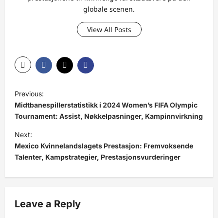
globale scenen.
View All Posts
P
Previous:
o
Midtbanespillerstatistikk i 2024 Women’s FIFA Olympic
s
Tournament: Assist, Nøkkelpasninger, Kampinnvirkning
t
Next:
Mexico Kvinnelandslagets Prestasjon: Fremvoksende
n
Talenter, Kampstrategier, Prestasjonsvurderinger
a
v
i
Leave a Reply
g