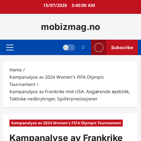
Skip
15/07/2026
3:40:01 AM
to
content
mobizmag.no
Subscribe
Primary
Menu
Home
Kampanalyse av 2024 Women's FIFA Olympic
Tournament
Kampanalyse av Frankrike mot USA: Avgjørende øyeblikk,
Taktiske nedbrytinger, Spillerprestasjoner
Kampanalyse av 2024 Women's FIFA Olympic Tournament
Kampanalyse av Frankrike