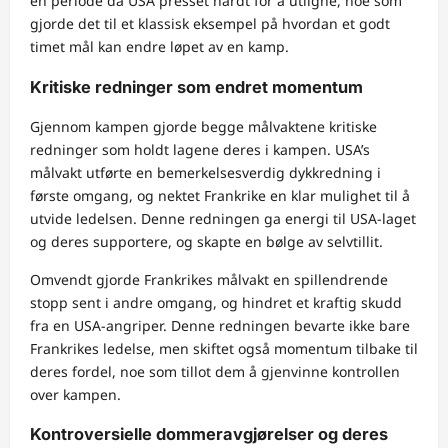
en periode da USA presset hardt for å utligne, noe som
gjorde det til et klassisk eksempel på hvordan et godt
timet mål kan endre løpet av en kamp.
Kritiske redninger som endret momentum
Gjennom kampen gjorde begge målvaktene kritiske
redninger som holdt lagene deres i kampen. USA’s
målvakt utførte en bemerkelsesverdig dykkredning i
første omgang, og nektet Frankrike en klar mulighet til å
utvide ledelsen. Denne redningen ga energi til USA-laget
og deres supportere, og skapte en bølge av selvtillit.
Omvendt gjorde Frankrikes målvakt en spillendrende
stopp sent i andre omgang, og hindret et kraftig skudd
fra en USA-angriper. Denne redningen bevarte ikke bare
Frankrikes ledelse, men skiftet også momentum tilbake til
deres fordel, noe som tillot dem å gjenvinne kontrollen
over kampen.
Kontroversielle dommeravgjørelser og deres