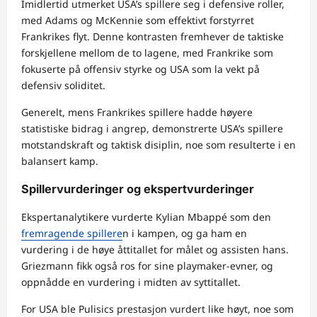
Imidlertid utmerket USA’s spillere seg i defensive roller,
med Adams og McKennie som effektivt forstyrret
Frankrikes flyt. Denne kontrasten fremhever de taktiske
forskjellene mellom de to lagene, med Frankrike som
fokuserte på offensiv styrke og USA som la vekt på
defensiv soliditet.
Generelt, mens Frankrikes spillere hadde høyere
statistiske bidrag i angrep, demonstrerte USA’s spillere
motstandskraft og taktisk disiplin, noe som resulterte i en
balansert kamp.
Spillervurderinger og ekspertvurderinger
Ekspertanalytikere vurderte Kylian Mbappé som den
fremragende spillere
n i kampen, og ga ham en
vurdering i de høye åttitallet for målet og assisten hans.
Griezmann fikk også ros for sine playmaker-evner, og
oppnådde en vurdering i midten av syttitallet.
For USA ble Pulisics prestasjon vurdert like høyt, noe som