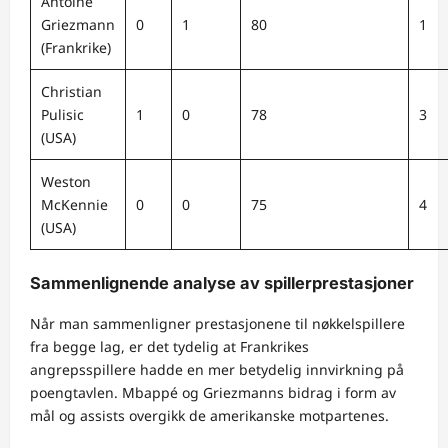
Antoine
Griezmann
0
1
80
1
(Frankrike)
Christian
Pulisic
1
0
78
3
(USA)
Weston
McKennie
0
0
75
4
(USA)
Sammenlignende analyse av spillerprestasjoner
Når man sammenligner prestasjonene til nøkkelspillere
fra begge lag, er det tydelig at Frankrikes
angrepsspillere hadde en mer betydelig innvirkning på
poengtavlen. Mbappé og Griezmanns bidrag i form av
mål og assists overgikk de amerikanske motpartenes.